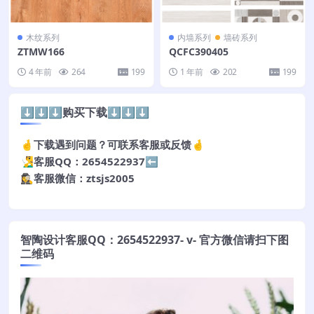
木纹系列
内墙系列
墙砖系列
ZTMW166
QCFC390405
4 年前
264
199
1 年前
202
199
⬇️⬇️⬇️购买下载⬇️⬇️⬇️
🤞下载遇到问题？可联系客服或反馈🤞
🧏‍♂️客服QQ：2654522937⬅️
🕵️‍♀️客服微信：ztsjs2005
智陶设计客服QQ：2654522937- v- 官方微信请扫下图
二维码