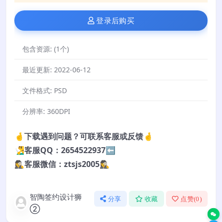
登录后购买
包含资源:
(1个)
最近更新:
2022-06-12
文件格式:
PSD
分辨率:
360DPI
🤞下载遇到问题？可联系客服或反馈🤞
🧏‍♂️客服QQ：2654522937⬅️
🕵️‍♀️客服微信：ztsjs2005🕵️‍♀️
智陶签约设计狮
分享
收藏
点赞(
0
)
②