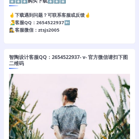
⬇️⬇️⬇️购买下载⬇️⬇️⬇️
🤞下载遇到问题？可联系客服或反馈🤞
🧏‍♂️客服QQ：2654522937⬅️
🕵️‍♀️客服微信：ztsjs2005
智陶设计客服QQ：2654522937- v- 官方微信请扫下图
二维码