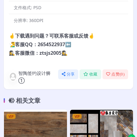
文件格式:
PSD
分辨率:
360DPI
🤞下载遇到问题？可联系客服或反馈🤞
🧏‍♂️客服QQ：2654522937⬅️
🕵️‍♀️客服微信：ztsjs2005🕵️‍♀️
智陶签约设计狮
分享
收藏
点赞(
0
)
①
相关文章
VIP
VIP