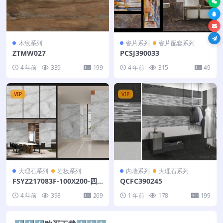
木纹系列
瓷片系列
瓷片配套系列
ZTMW027
PCSJ390033
4 年前
339
199
4 年前
315
49
VIP
VIP
大理石系列
岩板系列
内墙系列
大理石系列
FSYZ217083F-100X200-四
QCFC390245
个面
4 年前
398
269
1 年前
178
199