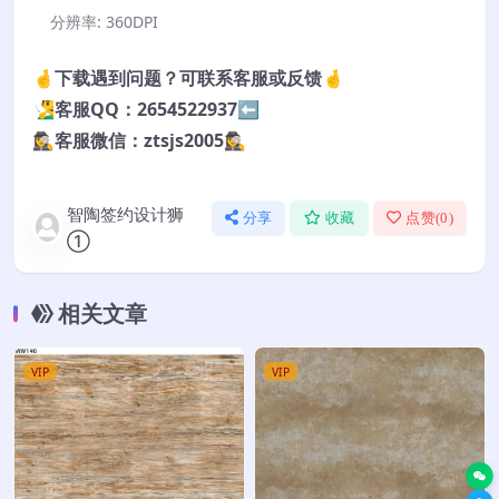
分辨率:
360DPI
🤞下载遇到问题？可联系客服或反馈🤞
🧏‍♂️客服QQ：2654522937⬅️
🕵️‍♀️客服微信：ztsjs2005🕵️‍♀️
智陶签约设计狮
分享
收藏
点赞(
0
)
①
相关文章
VIP
VIP