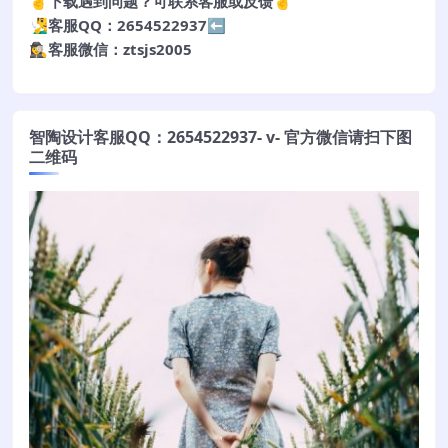
🤞下载遇到问题？可联系客服或反馈🤞
🧏‍♂️客服QQ：2654522937⬅️
🕵️‍♀️客服微信：ztsjs2005
智陶设计客服QQ：2654522937- v- 官方微信请扫下图
二维码