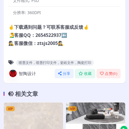
文件格式:
PSD
分辨率:
360DPI
🤞下载遇到问题？可联系客服或反馈🤞
🧏‍♂️客服QQ：2654522937⬅️
🕵️‍♀️客服微信：ztsjs2005🕵️‍♀️
喷墨文件，喷墨打印文件，瓷砖文件，陶瓷打印
智陶设计
分享
收藏
点赞(
0
)
相关文章
VIP
VIP