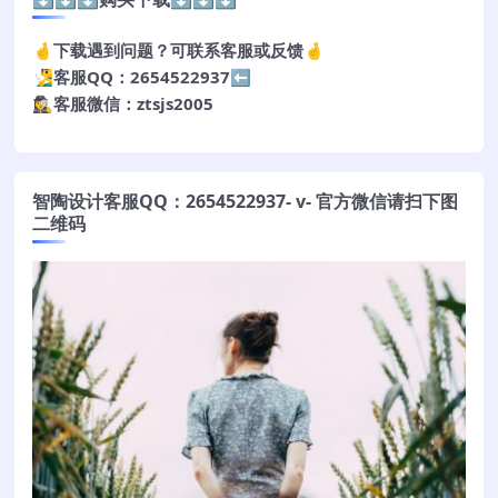
🤞下载遇到问题？可联系客服或反馈🤞
🧏‍♂️客服QQ：2654522937⬅️
🕵️‍♀️客服微信：ztsjs2005
智陶设计客服QQ：2654522937- v- 官方微信请扫下图
二维码