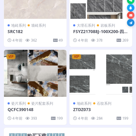
地砖系列
墙砖系列
大理石系列
岩板系列
SRC182
FSYZ217088J-100X200-四个
面
4 年前
362
49
4 年前
378
269
VIP
VIP
瓷片系列
瓷片配套系列
地砖系列
石纹系列
QCFC390148
ZTDZ073
4 年前
393
199
4 年前
284
199
⬇️⬇️⬇️购买下载⬇️⬇️⬇️