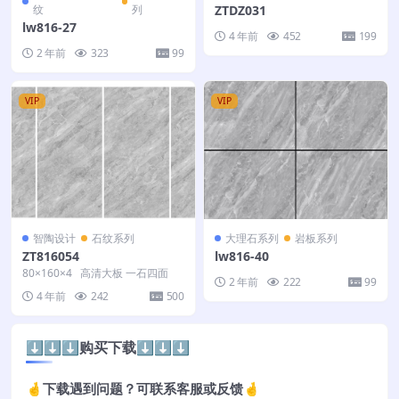
纹
列
ZTDZ031
lw816-27
4 年前
452
199
2 年前
323
99
VIP
VIP
智陶设计
石纹系列
大理石系列
岩板系列
ZT816054
lw816-40
80×160×4 高清大板 一石四面
2 年前
222
99
4 年前
242
500
⬇️⬇️⬇️购买下载⬇️⬇️⬇️
🤞下载遇到问题？可联系客服或反馈🤞