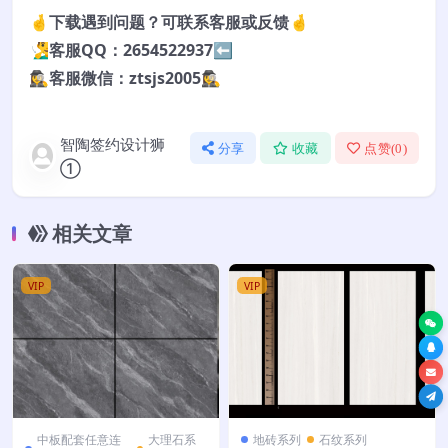
🤞下载遇到问题？可联系客服或反馈🤞
🧏‍♂️客服QQ：2654522937⬅️
🕵️‍♀️客服微信：ztsjs2005🕵️‍♀️
智陶签约设计狮
分享
收藏
点赞(
0
)
①
相关文章
VIP
VIP
中板配套任意连
大理石系
地砖系列
石纹系列