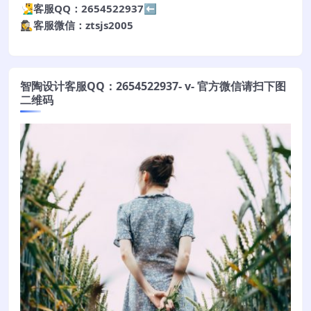
🧏‍♂️客服QQ：2654522937⬅️
🕵️‍♀️客服微信：ztsjs2005
智陶设计客服QQ：2654522937- v- 官方微信请扫下图
二维码