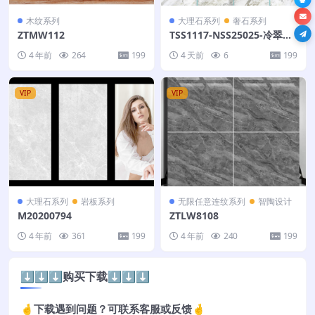
木纹系列
大理石系列
奢石系列
ZTMW112
TSS1117-NSS25025-冷翠白-
320X260
4 年前
264
199
4 天前
6
199
VIP
VIP
大理石系列
岩板系列
无限任意连纹系列
智陶设计
M20200794
ZTLW8108
4 年前
361
199
4 年前
240
199
⬇️⬇️⬇️购买下载⬇️⬇️⬇️
🤞下载遇到问题？可联系客服或反馈🤞