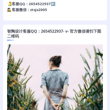
🧏‍♂️客服QQ：2654522937⬅️
🕵️‍♀️客服微信：ztsjs2005
智陶设计客服QQ：2654522937- v- 官方微信请扫下图
二维码