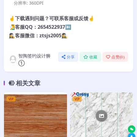
分辨率:
360DPI
🤞下载遇到问题？可联系客服或反馈🤞
🧏‍♂️客服QQ：2654522937⬅️
🕵️‍♀️客服微信：ztsjs2005🕵️‍♀️
智陶签约设计狮
分享
收藏
点赞(
0
)
①
相关文章
VIP
VIP