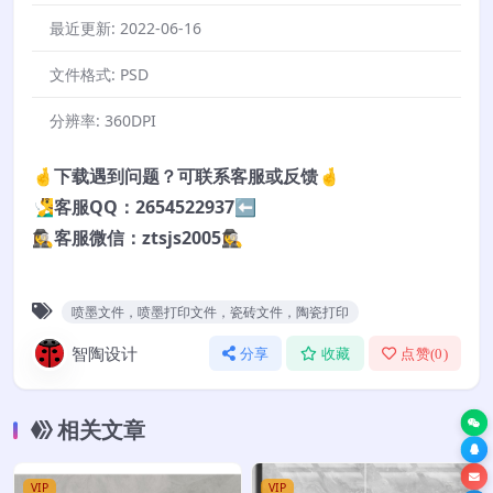
最近更新:
2022-06-16
文件格式:
PSD
分辨率:
360DPI
🤞下载遇到问题？可联系客服或反馈🤞
🧏‍♂️客服QQ：2654522937⬅️
🕵️‍♀️客服微信：ztsjs2005🕵️‍♀️
喷墨文件，喷墨打印文件，瓷砖文件，陶瓷打印
智陶设计
分享
收藏
点赞(
0
)
相关文章
VIP
VIP