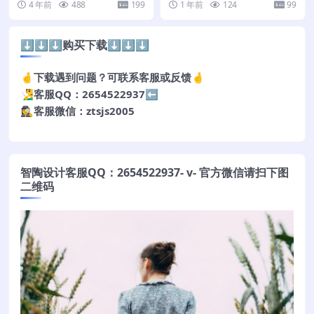
4 年前
488
199
1 年前
124
99
⬇️⬇️⬇️购买下载⬇️⬇️⬇️
🤞下载遇到问题？可联系客服或反馈🤞
🧏‍♂️客服QQ：2654522937⬅️
🕵️‍♀️客服微信：ztsjs2005
智陶设计客服QQ：2654522937- v- 官方微信请扫下图
二维码