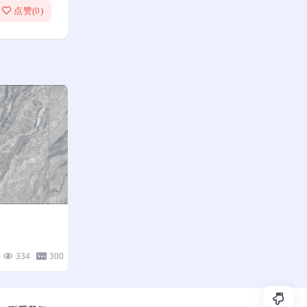
点赞(
0
)
334
300