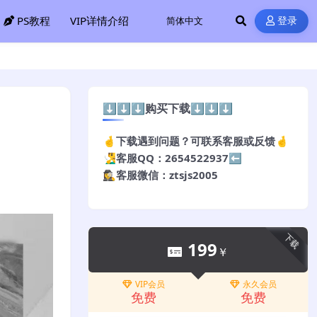
PS教程
VIP详情介绍
登录
⬇️⬇️⬇️购买下载⬇️⬇️⬇️
🤞下载遇到问题？可联系客服或反馈🤞
🧏‍♂️客服QQ：2654522937⬅️
🕵️‍♀️客服微信：ztsjs2005
下载
199
￥
VIP会员
永久会员
免费
免费