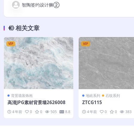
智陶签约设计狮②
相关文章
VIP
VIP
背景墙装饰画
地砖系列
石纹系列
高清JPG素材背景墙2626008
ZTCG115
4 年前
0
0
505
8.8
4 年前
0
0
383