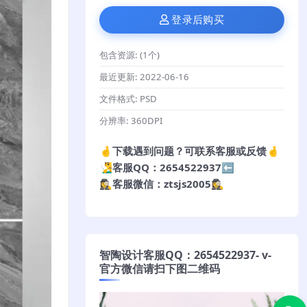
登录后购买
包含资源:
(1个)
最近更新:
2022-06-16
文件格式:
PSD
分辨率:
360DPI
🤞下载遇到问题？可联系客服或反馈🤞
🧏‍♂️客服QQ：2654522937⬅️
🕵️‍♀️客服微信：ztsjs2005🕵️‍♀️
智陶设计客服QQ：2654522937- v-
官方微信请扫下图二维码