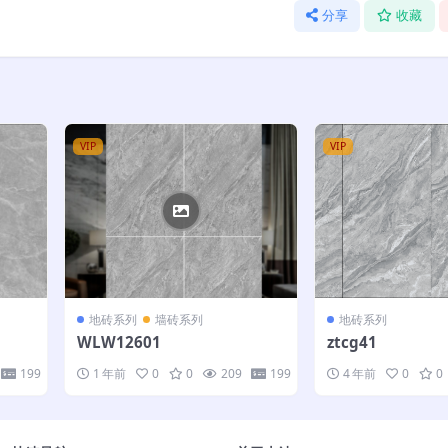
分享
收藏
VIP
VIP
地砖系列
墙砖系列
地砖系列
WLW12601
ztcg41
199
1 年前
0
0
209
199
4 年前
0
0