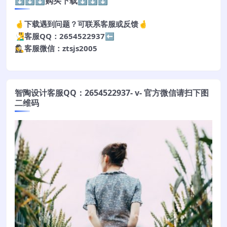
⬇️⬇️⬇️购买下载⬇️⬇️⬇️
🤞下载遇到问题？可联系客服或反馈🤞
🧏‍♂️客服QQ：2654522937⬅️
🕵️‍♀️客服微信：ztsjs2005
智陶设计客服QQ：2654522937- v- 官方微信请扫下图
二维码