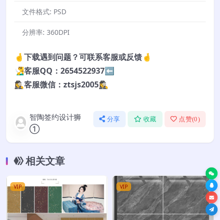
文件格式:
PSD
分辨率:
360DPI
🤞下载遇到问题？可联系客服或反馈🤞
🧏‍♂️客服QQ：2654522937⬅️
🕵️‍♀️客服微信：ztsjs2005🕵️‍♀️
智陶签约设计狮
分享
收藏
点赞(
0
)
①
相关文章
VIP
VIP