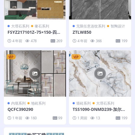
大理石系列
奢石系列
无限任意连纹系列
智陶设计
FSYZ217101Z–75×150-四个
ZTLW850
面
4 年前
478
269
4 年前
366
199
VIP
VIP
内墙系列
地砖系列
墙砖系列
大理石系列
QCFC390290
TSS1090-DNMD239-加尔珀
恩-150X300
1 年前
160
99
1 周前
13
199