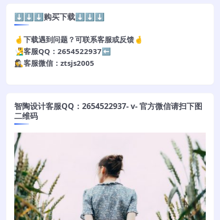
⬇️⬇️⬇️购买下载⬇️⬇️⬇️
🤞下载遇到问题？可联系客服或反馈🤞
🧏‍♂️客服QQ：2654522937⬅️
🕵️‍♀️客服微信：ztsjs2005
智陶设计客服QQ：2654522937- v- 官方微信请扫下图
二维码