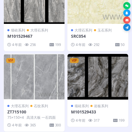
墙砖系列
大理石系列
大理石系列
玉石系列
M101529467
SRC054
4 年前
256
199
4 年前
292
50
VIP
VIP
大理石系列
石纹系列
墙砖系列
岩板系列
ZT715100
M101529433
75×150×4 高清大板 一石四面
4 年前
317
199
4 年前
365
300