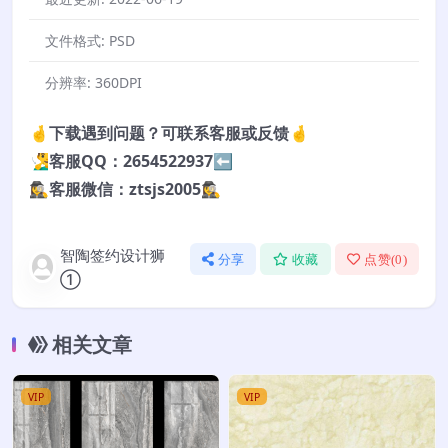
文件格式:
PSD
分辨率:
360DPI
🤞下载遇到问题？可联系客服或反馈🤞
🧏‍♂️客服QQ：2654522937⬅️
🕵️‍♀️客服微信：ztsjs2005🕵️‍♀️
智陶签约设计狮
分享
收藏
点赞(
0
)
①
相关文章
VIP
VIP