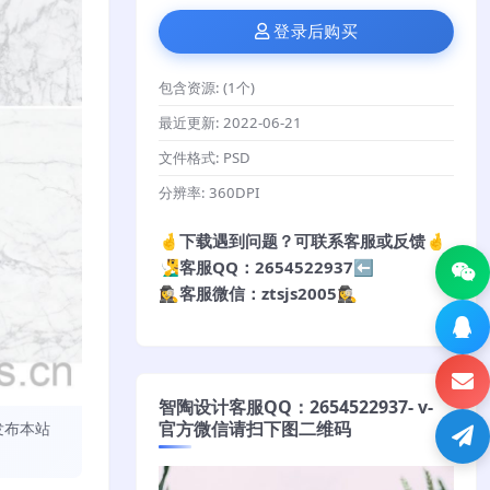
登录后购买
包含资源:
(1个)
最近更新:
2022-06-21
文件格式:
PSD
分辨率:
360DPI
🤞下载遇到问题？可联系客服或反馈🤞
🧏‍♂️客服QQ：2654522937⬅️
🕵️‍♀️客服微信：ztsjs2005🕵️‍♀️
智陶设计客服QQ：2654522937- v-
官方微信请扫下图二维码
发布本站