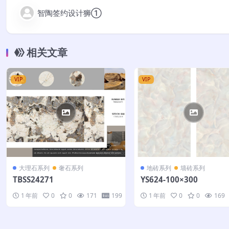
智陶签约设计狮①
相关文章
VIP
VIP
大理石系列
奢石系列
地砖系列
墙砖系列
TBSS24271
YS624-100×300
1 年前
0
0
171
199
1 年前
0
0
169