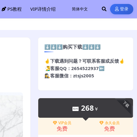
PS教程
VIP详情介绍
登录
⬇️⬇️⬇️购买下载⬇️⬇️⬇️
🤞下载遇到问题？可联系客服或反馈🤞
🧏‍♂️客服QQ：2654522937⬅️
🕵️‍♀️客服微信：ztsjs2005
下载
268
￥
VIP会员
永久会员
免费
免费