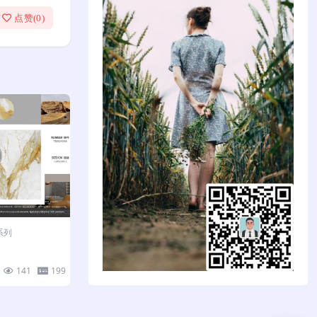
点赞(
0
)
系列
141
199