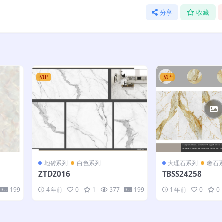
分享
收藏
VIP
VIP
地砖系列
白色系列
大理石系列
奢石
ZTDZ016
TBSS24258
199
4 年前
0
1
377
199
1 年前
0
0