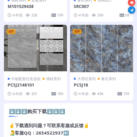
墙砖系列
岩板系列
奢石系列
智陶设计
M101529438
SRC007
4 年前
328
199
4 年前
399
68
VIP
VIP
中板配套任意连纹
墙砖系列
大理石系列
奢石系列
PCSJ2148101
PCSJ18
4 年前
301
189
4 年前
494
199
⬇️⬇️⬇️购买下载⬇️⬇️⬇️
🤞下载遇到问题？可联系客服或反馈🤞
🧏‍♂️客服QQ：2654522937⬅️