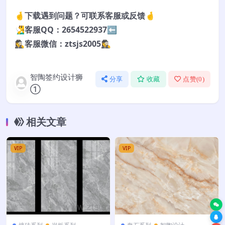
🤞下载遇到问题？可联系客服或反馈🤞
🧏‍♂️客服QQ：2654522937⬅️
🕵️‍♀️客服微信：ztsjs2005🕵️‍♀️
智陶签约设计狮
分享
收藏
点赞(
0
)
①
相关文章
VIP
VIP