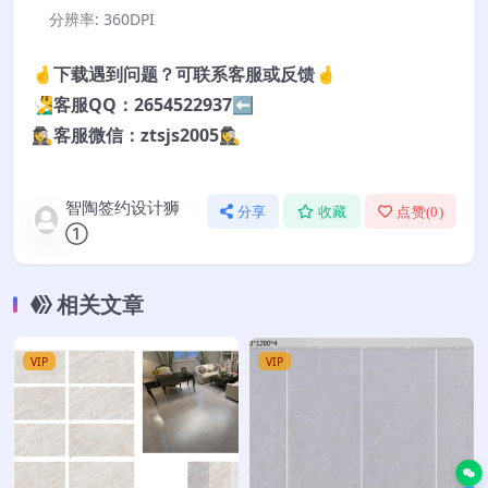
分辨率:
360DPI
🤞下载遇到问题？可联系客服或反馈🤞
🧏‍♂️客服QQ：2654522937⬅️
🕵️‍♀️客服微信：ztsjs2005🕵️‍♀️
智陶签约设计狮
分享
收藏
点赞(
0
)
①
相关文章
VIP
VIP