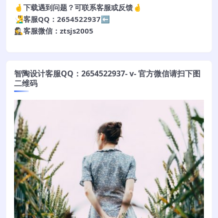
🤞下载遇到问题？可联系客服或反馈🤞
🧏‍♂️客服QQ：2654522937⬅️
🕵️‍♀️客服微信：ztsjs2005
智陶设计客服QQ：2654522937- v- 官方微信请扫下图
二维码