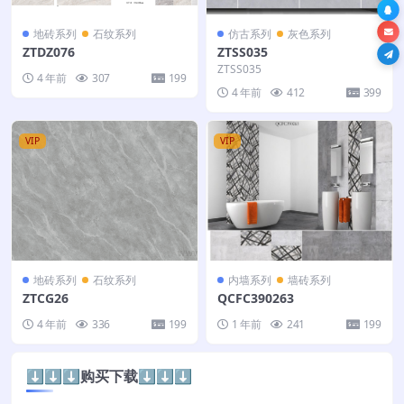
地砖系列
石纹系列
仿古系列
灰色系列
ZTDZ076
ZTSS035
ZTSS035
4 年前
307
199
4 年前
412
399
VIP
VIP
地砖系列
石纹系列
内墙系列
墙砖系列
ZTCG26
QCFC390263
4 年前
336
199
1 年前
241
199
⬇️⬇️⬇️购买下载⬇️⬇️⬇️