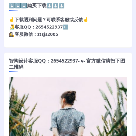
⬇️⬇️⬇️购买下载⬇️⬇️⬇️
🤞下载遇到问题？可联系客服或反馈🤞
🧏‍♂️客服QQ：2654522937⬅️
🕵️‍♀️客服微信：ztsjs2005
智陶设计客服QQ：2654522937- v- 官方微信请扫下图
二维码