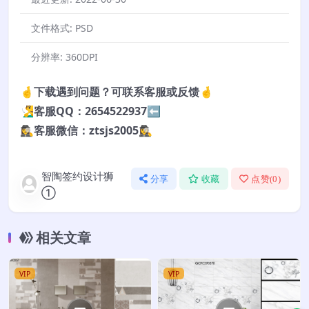
文件格式:
PSD
分辨率:
360DPI
🤞下载遇到问题？可联系客服或反馈🤞
🧏‍♂️客服QQ：2654522937⬅️
🕵️‍♀️客服微信：ztsjs2005🕵️‍♀️
智陶签约设计狮
分享
收藏
点赞(
0
)
①
相关文章
VIP
VIP