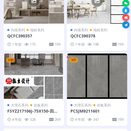
内墙系列
地砖系列
内墙系列
地砖系列
QCFC390357
QCFC390378
1 年前
175
199
1 年前
198
199
VIP
VIP
大理石系列
岩板系列
大理石系列
岩板系列
FSYZ217106J-75X150-四个
PCSJM9211601
面
4 年前
328
269
4 年前
347
199