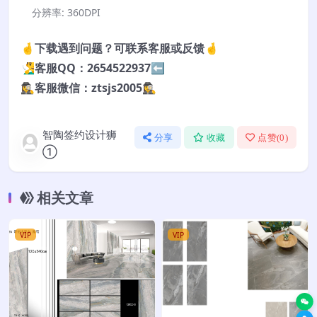
分辨率:
360DPI
🤞下载遇到问题？可联系客服或反馈🤞
🧏‍♂️客服QQ：2654522937⬅️
🕵️‍♀️客服微信：ztsjs2005🕵️‍♀️
智陶签约设计狮
分享
收藏
点赞(
0
)
①
相关文章
VIP
VIP