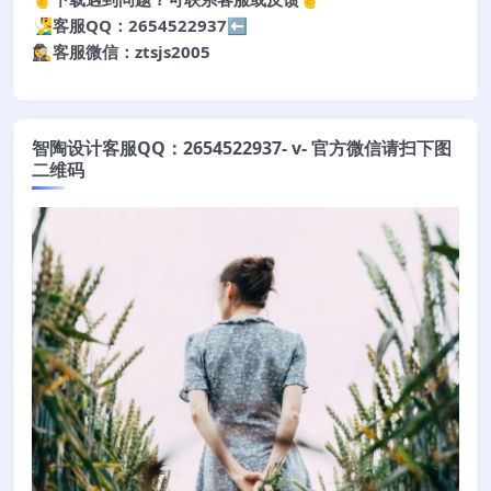
🧏‍♂️客服QQ：2654522937⬅️
🕵️‍♀️客服微信：ztsjs2005
智陶设计客服QQ：2654522937- v- 官方微信请扫下图
二维码