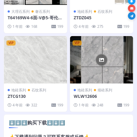
大理石系列
奢石系列
地砖系列
石纹系列
T64169W4-6面-V@5-哥伦比
ZTDZ045
亚灰-原石
1 年前
168
199
4 年前
275
199
VIP
VIP
地砖系列
石纹系列
地砖系列
墙砖系列
ZTCG130
WLW12606
4 年前
322
199
1 年前
248
199
⬇️⬇️⬇️购买下载⬇️⬇️⬇️
🤞下载遇到问题？可联系客服或反馈🤞