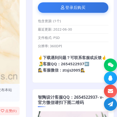
登录后购买
包含资源:
(1个)
最近更新:
2022-06-30
文件格式:
PSD
分辨率:
360DPI
🤞下载遇到问题？可联系客服或反馈🤞
🧏‍♂️客服QQ：2654522937⬅️
🕵️‍♀️客服微信：ztsjs2005🕵️‍♀️
发布本站
智陶设计客服QQ：2654522937- v-
官方微信请扫下图二维码
点赞(
0
)