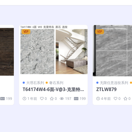
VIP
VIP
大理石系列
奢石系列
无限任意连纹系列
T64174W4-6面-V@3-克里特
ZTLW879
灰-原石-连纹
199
1 年前
0
0
197
199
4 年前
0
0