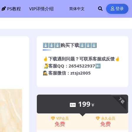
PS教程
VIP详情介绍
登录
⬇️⬇️⬇️购买下载⬇️⬇️⬇️
🤞下载遇到问题？可联系客服或反馈🤞
🧏‍♂️客服QQ：2654522937⬅️
🕵️‍♀️客服微信：ztsjs2005
下载
199
￥
VIP会员
永久会员
免费
免费