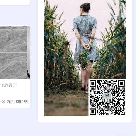
智陶设计
262
199