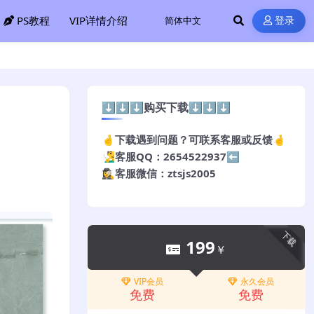
PS教程
VIP详情介绍
登录
⬇️⬇️⬇️购买下载⬇️⬇️⬇️
🤞下载遇到问题？可联系客服或反馈🤞
🧏‍♂️客服QQ：2654522937⬅️
🕵️‍♀️客服微信：ztsjs2005
下载
199
￥
VIP会员
永久会员
免费
免费