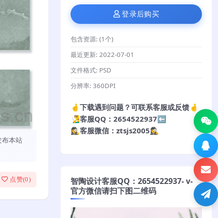
登录后购买
包含资源:
(1个)
最近更新:
2022-07-01
文件格式:
PSD
分辨率:
360DPI
🤞下载遇到问题？可联系客服或反馈🤞
🧏‍♂️客服QQ：2654522937⬅️
🕵️‍♀️客服微信：ztsjs2005🕵️‍♀️
发布本站
智陶设计客服QQ：2654522937- v-
点赞(
0
)
官方微信请扫下图二维码