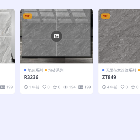
VIP
VIP
计
地砖系列
墙砖系列
无限任意连纹系列
R3236
ZT849
199
1 年前
0
0
194
199
4 年前
0
0