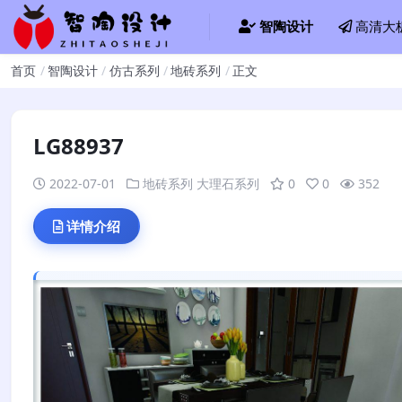
智陶设计
高清大
首页
智陶设计
仿古系列
地砖系列
正文
LG88937
2022-07-01
地砖系列
大理石系列
0
0
352
详情介绍