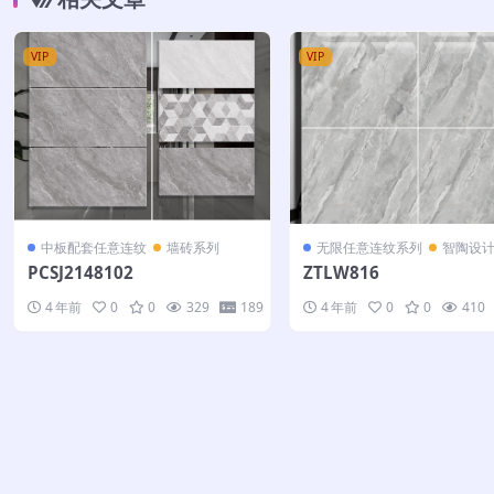
VIP
VIP
中板配套任意连纹
墙砖系列
无限任意连纹系列
智陶设
PCSJ2148102
ZTLW816
4 年前
0
0
329
189
4 年前
0
0
410