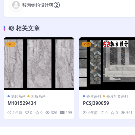
智陶签约设计狮②
相关文章
VIP
VIP
墙砖系列
岩板系列
瓷片系列
瓷片配套系列
M101529434
PCSJ390059
4 年前
0
0
326
199
4 年前
0
0
361