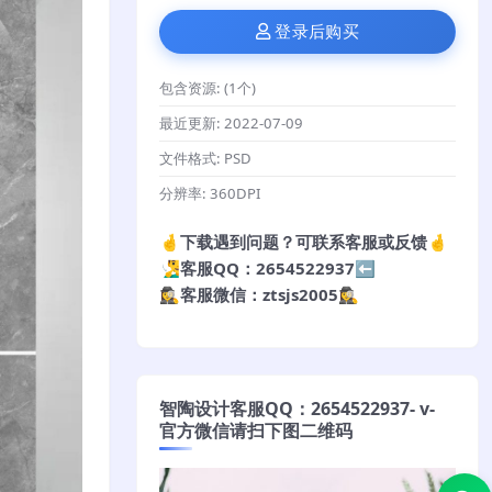
登录后购买
包含资源:
(1个)
最近更新:
2022-07-09
文件格式:
PSD
分辨率:
360DPI
🤞下载遇到问题？可联系客服或反馈🤞
🧏‍♂️客服QQ：2654522937⬅️
🕵️‍♀️客服微信：ztsjs2005🕵️‍♀️
智陶设计客服QQ：2654522937- v-
官方微信请扫下图二维码