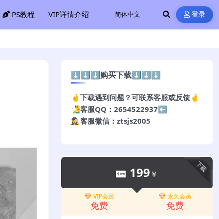
PS教程
VIP详情介绍
登录
⬇️⬇️⬇️购买下载⬇️⬇️⬇️
🤞下载遇到问题？可联系客服或反馈🤞
🧏‍♂️客服QQ：2654522937⬅️
🕵️‍♀️客服微信：ztsjs2005
下载
199
￥
VIP会员
永久会员
免费
免费