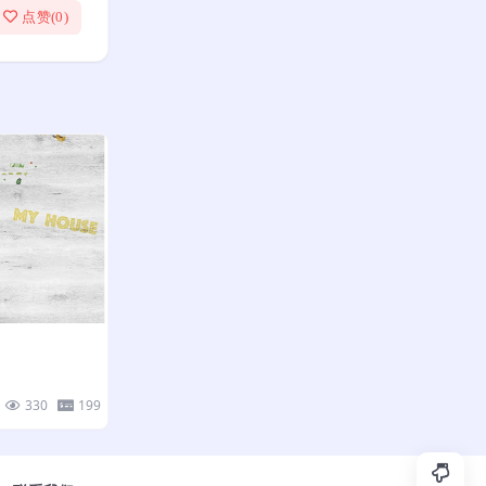
点赞(
0
)
330
199