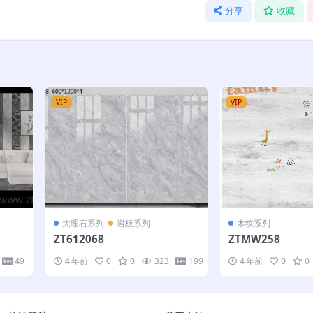
分享
收藏
VIP
VIP
大理石系列
岩板系列
木纹系列
ZT612068
ZTMW258
49
4 年前
0
0
323
199
4 年前
0
0