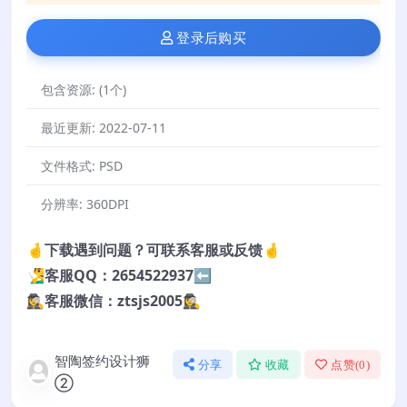
登录后购买
包含资源:
(1个)
最近更新:
2022-07-11
文件格式:
PSD
分辨率:
360DPI
🤞下载遇到问题？可联系客服或反馈🤞
🧏‍♂️客服QQ：2654522937⬅️
🕵️‍♀️客服微信：ztsjs2005🕵️‍♀️
智陶签约设计狮
分享
收藏
点赞(
0
)
②