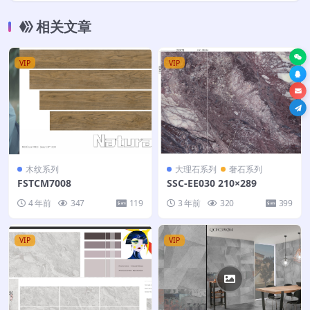
相关文章
VIP
VIP
木纹系列
大理石系列
奢石系列
FSTCM7008
SSC-EE030 210×289
4 年前
347
119
3 年前
320
399
VIP
VIP