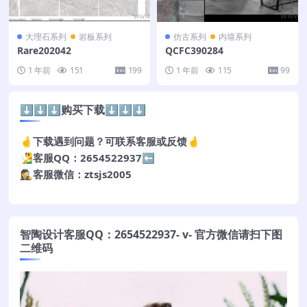
大理石系列
岩板系列
仿古系列
内墙系列
Rare202042
QCFC390284
1 年前
151
199
1 年前
115
99
⬇️⬇️⬇️购买下载⬇️⬇️⬇️
🤞下载遇到问题？可联系客服或反馈🤞
🧏‍♂️客服QQ：2654522937⬅️
🕵️‍♀️客服微信：ztsjs2005
智陶设计客服QQ：2654522937- v- 官方微信请扫下图
二维码