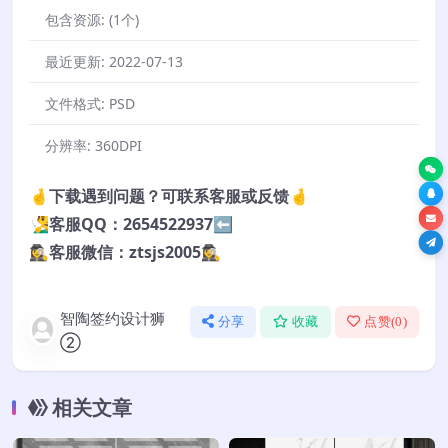
包含资源:
(1个)
最近更新:
2022-07-13
文件格式:
PSD
分辨率:
360DPI
🤞下载遇到问题？可联系客服或反馈🤞
🧏‍♂️客服QQ：2654522937⬅️
🕵️‍♀️客服微信：ztsjs2005🕵️‍♀️
智陶签约设计狮
分享
收藏
点赞(
0
)
②
相关文章