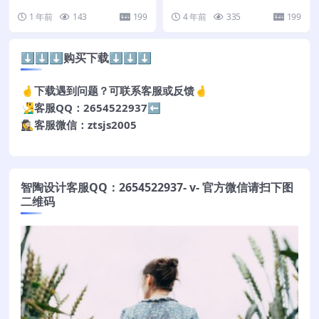
1 年前
143
199
4 年前
335
199
⬇️⬇️⬇️购买下载⬇️⬇️⬇️
🤞下载遇到问题？可联系客服或反馈🤞
🧏‍♂️客服QQ：2654522937⬅️
🕵️‍♀️客服微信：ztsjs2005
智陶设计客服QQ：2654522937- v- 官方微信请扫下图
二维码