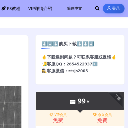
PS教程
VIP详情介绍
登录
⬇️⬇️⬇️购买下载⬇️⬇️⬇️
🤞下载遇到问题？可联系客服或反馈🤞
🧏‍♂️客服QQ：2654522937⬅️
🕵️‍♀️客服微信：ztsjs2005
下载
99
￥
VIP会员
永久会员
免费
免费