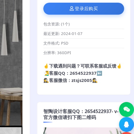
登录后购买
包含资源:
(1个)
最近更新:
2024-01-07
文件格式:
PSD
分辨率:
360DPI
🤞下载遇到问题？可联系客服或反馈🤞
🧏‍♂️客服QQ：2654522937⬅️
🕵️‍♀️客服微信：ztsjs2005🕵️‍♀️
智陶设计客服QQ：2654522937- v-
官方微信请扫下图二维码