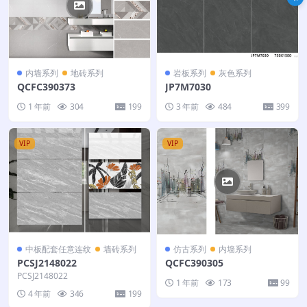
内墙系列
地砖系列
岩板系列
灰色系列
QCFC390373
JP7M7030
1 年前
304
199
3 年前
484
399
VIP
VIP
中板配套任意连纹
墙砖系列
仿古系列
内墙系列
PCSJ2148022
QCFC390305
PCSJ2148022
1 年前
173
99
4 年前
346
199