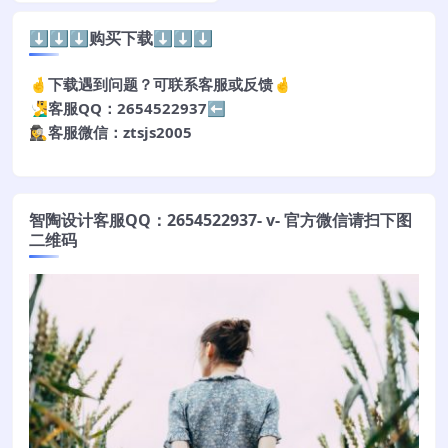
⬇️⬇️⬇️购买下载⬇️⬇️⬇️
🤞下载遇到问题？可联系客服或反馈🤞
🧏‍♂️客服QQ：2654522937⬅️
🕵️‍♀️客服微信：ztsjs2005
智陶设计客服QQ：2654522937- v- 官方微信请扫下图
二维码