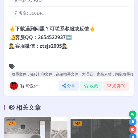
文件格式:
PSD
分辨率:
360DPI
🤞下载遇到问题？可联系客服或反馈🤞
🧏‍♂️客服QQ：2654522937⬅️
🕵️‍♀️客服微信：ztsjs2005🕵️‍♀️
喷墨文件，瓷砖打印文件，高清喷墨文件，大理石，家装素材，陶瓷喷墨打印
智陶设计
分享
收藏
点赞(
0
)
相关文章
VIP
VIP