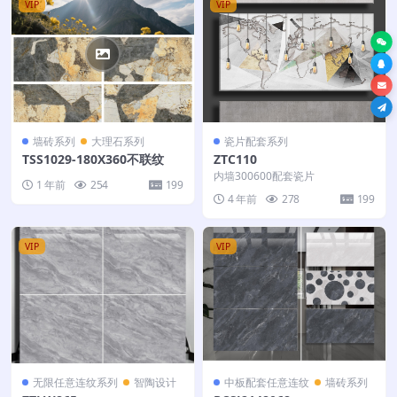
VIP
VIP
墙砖系列
大理石系列
瓷片配套系列
TSS1029-180X360不联纹
ZTC110
内墙300600配套瓷片
1 年前
254
199
4 年前
278
199
VIP
VIP
无限任意连纹系列
智陶设计
中板配套任意连纹
墙砖系列