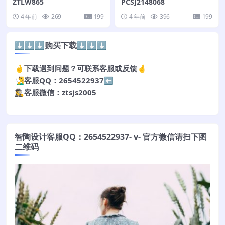
ZTLW865
PCSJ2148068
4 年前
269
199
4 年前
396
199
⬇️⬇️⬇️购买下载⬇️⬇️⬇️
🤞下载遇到问题？可联系客服或反馈🤞
🧏‍♂️客服QQ：2654522937⬅️
🕵️‍♀️客服微信：ztsjs2005
智陶设计客服QQ：2654522937- v- 官方微信请扫下图
二维码