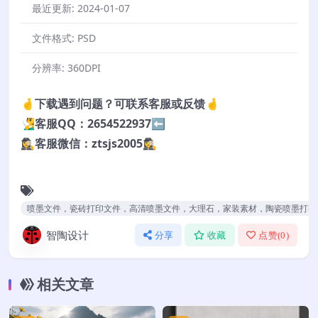
最近更新:
2024-01-07
文件格式:
PSD
分辨率:
360DPI
🤞下载遇到问题？可联系客服或反馈🤞
🧏‍♂️客服QQ：2654522937⬅️
🕵️‍♀️客服微信：ztsjs2005🕵️‍♀️
喷墨文件，瓷砖打印文件，高清喷墨文件，大理石，家装素材，陶瓷喷墨打印
智陶设计
分享
收藏
点赞(
0
)
相关文章