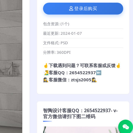
登录后购买
包含资源:
(1个)
最近更新:
2024-01-07
文件格式:
PSD
分辨率:
360DPI
🤞下载遇到问题？可联系客服或反馈🤞
🧏‍♂️客服QQ：2654522937⬅️
🕵️‍♀️客服微信：ztsjs2005🕵️‍♀️
智陶设计客服QQ：2654522937- v-
官方微信请扫下图二维码