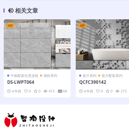
相关文章
VIP
VIP
中板配套任意连纹
墙砖系列
瓷片系列
瓷片配套系列
DS-LWPT064
QCFC390142
4 年前
0
0
415
68
4 年前
0
0
273