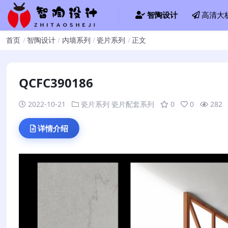
智陶设计
高清大
首页
智陶设计
内墙系列
瓷片系列
正文
QCFC390186
2022-10-21
瓷片系列
瓷片配套系列
0
0
282
详情介绍