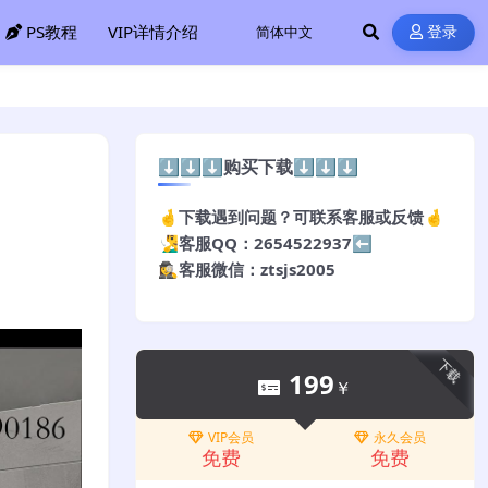
PS教程
VIP详情介绍
登录
⬇️⬇️⬇️购买下载⬇️⬇️⬇️
🤞下载遇到问题？可联系客服或反馈🤞
🧏‍♂️客服QQ：2654522937⬅️
🕵️‍♀️客服微信：ztsjs2005
下载
199
￥
VIP会员
永久会员
免费
免费