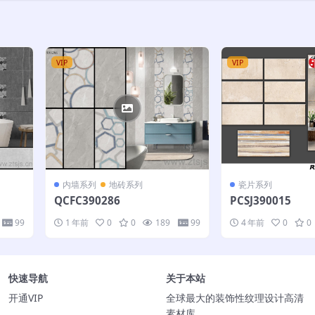
VIP
VIP
内墙系列
地砖系列
瓷片系列
QCFC390286
PCSJ390015
99
1 年前
0
0
189
99
4 年前
0
0
快速导航
关于本站
开通VIP
全球最大的装饰性纹理设计高清
素材库