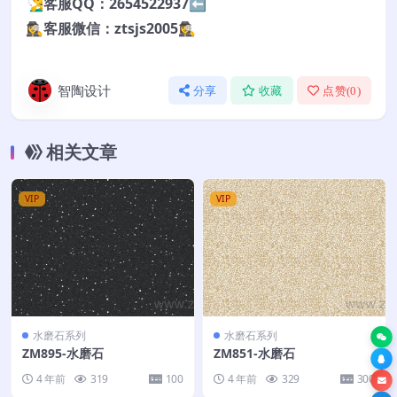
🧏‍♂️客服QQ：2654522937⬅️
🕵️‍♀️客服微信：ztsjs2005🕵️‍♀️
智陶设计
分享
收藏
点赞(
0
)
相关文章
VIP
VIP
水磨石系列
水磨石系列
ZM895-水磨石
ZM851-水磨石
4 年前
319
100
4 年前
329
300