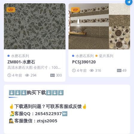
VIP
VIP
水磨石系列
水磨石系列
瓷片系列
ZM801-水磨石
PCSJ390120
高清水磨石大图 全图尺寸：100*3
4 年前
316
49
00
4 年前
294
300
⬇️⬇️⬇️购买下载⬇️⬇️⬇️
🤞下载遇到问题？可联系客服或反馈🤞
🧏‍♂️客服QQ：2654522937⬅️
🕵️‍♀️客服微信：ztsjs2005