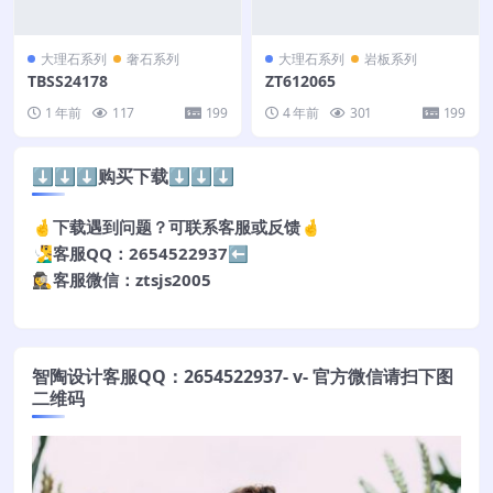
大理石系列
奢石系列
大理石系列
岩板系列
TBSS24178
ZT612065
1 年前
117
199
4 年前
301
199
⬇️⬇️⬇️购买下载⬇️⬇️⬇️
🤞下载遇到问题？可联系客服或反馈🤞
🧏‍♂️客服QQ：2654522937⬅️
🕵️‍♀️客服微信：ztsjs2005
智陶设计客服QQ：2654522937- v- 官方微信请扫下图
二维码