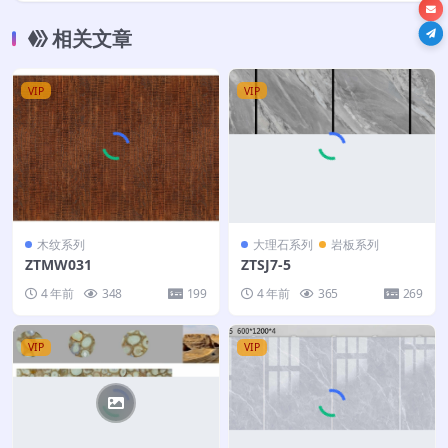
相关文章
VIP
VIP
木纹系列
大理石系列
岩板系列
ZTMW031
ZTSJ7-5
4 年前
348
199
4 年前
365
269
VIP
VIP