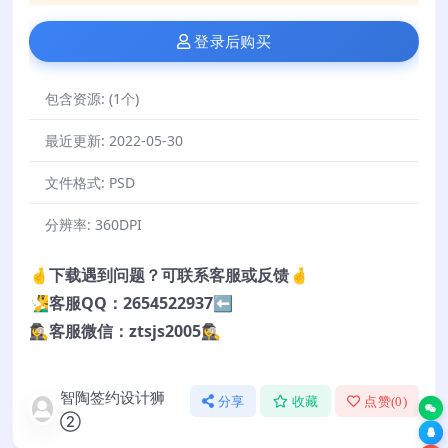
登录后购买
包含资源:
(1个)
最近更新:
2022-05-30
文件格式:
PSD
分辨率:
360DPI
🤞下载遇到问题？可联系客服或反馈🤞
🧏‍♂️客服QQ：2654522937⬅️
🕵️‍♀️客服微信：ztsjs2005🕵️‍♀️
智陶签约设计狮
分享
收藏
点赞(
0
)
②