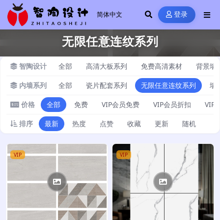
登录
无限任意连纹系列
智陶设计
全部
高清大板系列
免费高清素材
背景墙
内墙系列
全部
瓷片配套系列
无限任意连纹系列
墙
价格
全部
免费
VIP会员免费
VIP会员折扣
VI
排序
最新
热度
点赞
收藏
更新
随机
VIP
VIP