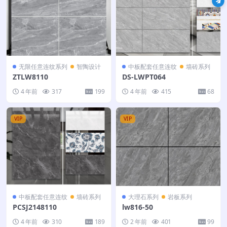
无限任意连纹系列
智陶设计
中板配套任意连纹
墙砖系列
ZTLW8110
DS-LWPT064
4 年前
317
199
4 年前
415
68
VIP
VIP
中板配套任意连纹
墙砖系列
大理石系列
岩板系列
PCSJ2148110
lw816-50
4 年前
310
189
2 年前
401
99