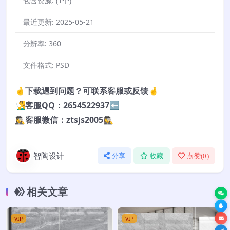
包含资源:
(1个)
最近更新:
2025-05-21
分辨率:
360
文件格式:
PSD
🤞下载遇到问题？可联系客服或反馈🤞
🧏‍♂️客服QQ：2654522937⬅️
🕵️‍♀️客服微信：ztsjs2005🕵️‍♀️
智陶设计
分享
收藏
点赞(
0
)
相关文章
VIP
VIP