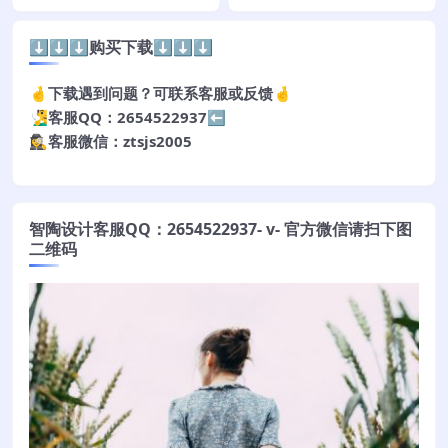
⬇️⬇️⬇️购买下载⬇️⬇️⬇️
🤞下载遇到问题？可联系客服或反馈🤞
🧏‍♂️客服QQ：2654522937⬅️
🕵️‍♀️客服微信：ztsjs2005
智陶设计客服QQ：2654522937- v- 官方微信请扫下图
二维码