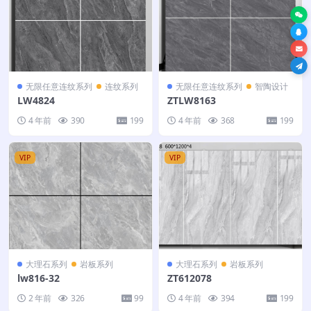
无限任意连纹系列
连纹系列
无限任意连纹系列
智陶设计
LW4824
ZTLW8163
4 年前
390
199
4 年前
368
199
VIP
VIP
大理石系列
岩板系列
大理石系列
岩板系列
lw816-32
ZT612078
2 年前
326
99
4 年前
394
199