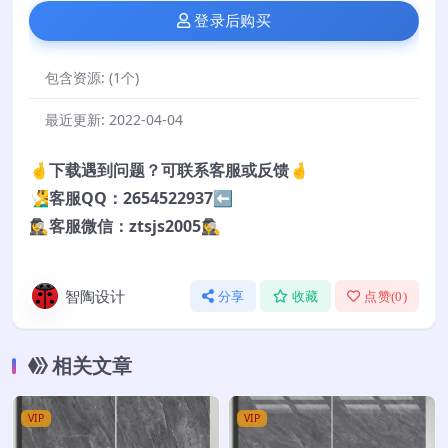
登录后购买
包含资源:
(1个)
最近更新:
2022-04-04
🤞下载遇到问题？可联系客服或反馈🤞
🧏‍♂️客服QQ：2654522937⬅️
🕵️‍♀️客服微信：ztsjs2005🕵️‍♀️
智陶设计
分享
收藏
点赞(
0
)
相关文章
VIP
VIP