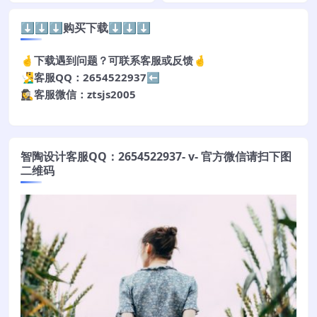
⬇️⬇️⬇️购买下载⬇️⬇️⬇️
🤞下载遇到问题？可联系客服或反馈🤞
🧏‍♂️客服QQ：2654522937⬅️
🕵️‍♀️客服微信：ztsjs2005
智陶设计客服QQ：2654522937- v- 官方微信请扫下图
二维码