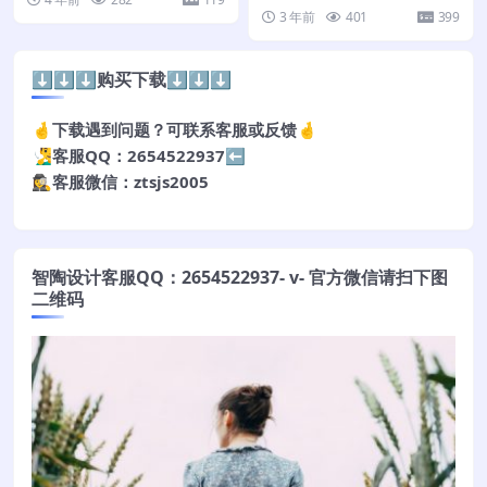
3 年前
401
399
⬇️⬇️⬇️购买下载⬇️⬇️⬇️
🤞下载遇到问题？可联系客服或反馈🤞
🧏‍♂️客服QQ：2654522937⬅️
🕵️‍♀️客服微信：ztsjs2005
智陶设计客服QQ：2654522937- v- 官方微信请扫下图
二维码