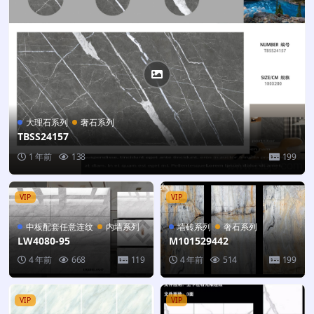
大理石系列
奢石系列
TBSS24157
1 年前
138
199
VIP
VIP
中板配套任意连纹
内墙系列
墙砖系列
奢石系列
LW4080-95
M101529442
4 年前
668
119
4 年前
514
199
VIP
VIP