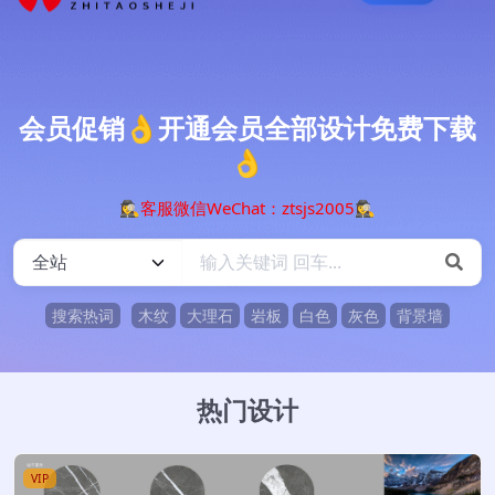
登录
会员促销👌开通会员全部设计免费下载
👌
🕵️‍♀️客服微信WeChat：ztsjs2005🕵️‍♀️
搜索热词
木纹
大理石
岩板
白色
灰色
背景墙
热门设计
VIP