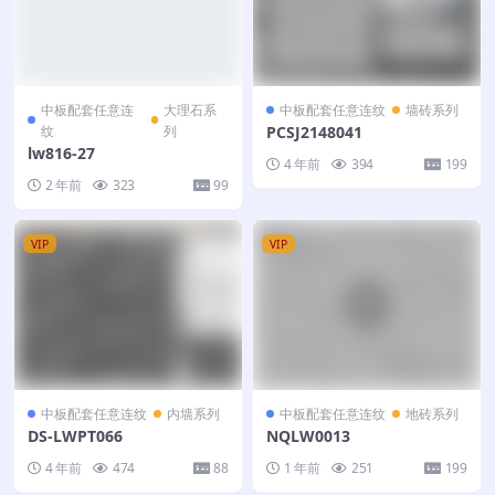
中板配套任意连
大理石系
中板配套任意连纹
墙砖系列
纹
列
PCSJ2148041
lw816-27
4 年前
394
199
2 年前
323
99
VIP
VIP
中板配套任意连纹
内墙系列
中板配套任意连纹
地砖系列
DS-LWPT066
NQLW0013
4 年前
474
88
1 年前
251
199